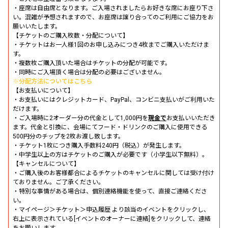
・座席は自由席となります。ご入場されましたらお好きな席にお座り下さ
い。混雑が予想されますので、お座席は譲り合ってのご利用にご協力をお
願いいたします。
【チケットのご購入枚数・分配について】
・チケットはお一人様1回のお申し込みにつき4枚までご購入いただけま
す。
・複数枚ご購入頂いた場合はチケットの分配が可能です。
・同時にご入場頂く場合は分配の必要はございません。
※分配方法についてはこちら
【お支払いについて】
・お支払いにはクレジットカード、PayPal、コンビニ支払いがご利用いた
だけます。
・ご入場時に2オーダー分の代金として1,000円を
現金で
お支払いいただき
ます。代金と引換に、会場にてフード・ドリンクのご購入に使用できる
500円分のチップを2枚お渡し致します。
・チケット1枚につき購入手数料240円（税込）が発生します。
・中学生以上の方はチケットのご購入が必要です（小学生以下無料）。
【キャンセルについて】
・ご購入後のお客様都合によるチケットのキャンセルに関しては受け付け
ておりません。ご了承ください。
・特別な事情がある場合は、個別連絡機能を使って、直接ご連絡くださ
い。
・マイページ＞チケット＞申込履歴 より該当のイベントをクリックし、
右上に表示されている[イベントのオーナーに連絡]をクリックして、連絡