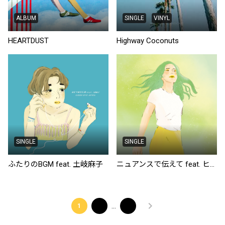
ALBUM
SINGLE
VINYL
HEARTDUST
Highway Coconuts
SINGLE
SINGLE
ふたりのBGM feat. 土岐麻子
ニュアンスで伝えて feat. ヒグチアイ
…
1
2
5