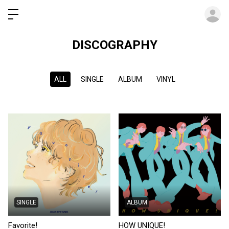
ロ
DISCOGRAPHY
ALL
SINGLE
ALBUM
VINYL
SINGLE
ALBUM
Favorite!
HOW UNIQUE!